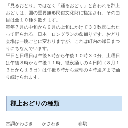
「見るおどり」ではなく「踊るおどり」と言われる郡上
おどりは、国の重要無形民俗文化財に指定され、その曲
目は全１０種を数えます。
毎年７月の中旬から９月の上旬にかけて３０数夜にわた
って踊られる、日本一ロングランの盆踊りです。おどり
会場は一晩ごとに変わりますが、これは町内の縁日まつ
りにちなんでいます。
平日と日曜日は午後８時から午後１０時３０分、土曜日
は午後８時から午後１１時、徹夜踊りの４日間（８月１
３日から１６日）は午後８時から翌朝の４時過ぎまで踊
り続けられます。
郡上おどりの種類
古調かわさき
かさわき
春駒