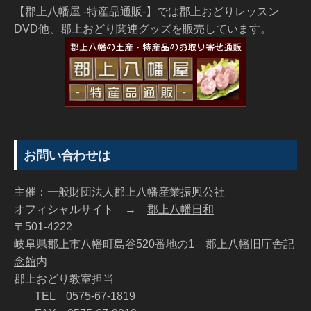
【郡上八幡屋 -特産品通販-】では郡上おどりレッスン
DVD他、郡上おどり関連グッズを販売しています。
お問い合わせは
主催：一般財団法人郡上八幡産業振興公社
オフィシャルサイト →
郡上八幡日和
〒501-4222
岐阜県郡上市八幡町島谷520番地の1
郡上八幡旧庁舎記
念館
内
郡上おどり教室担当
TEL 0575-67-1819