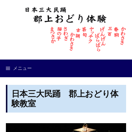
コ
ン
テ
ン
ツ
へ
ス
キ
メニュー
ッ
プ
日本三大民踊 郡上おどり体
験教室